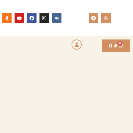
0
0
₽