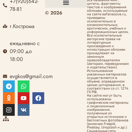
+7(920)642-
цитаты, фрагменты
текстов и изображения
78-81
обложек, используемые
© 2026
Оформление заказа
Политика конфиденциальности
Политика возврата денежных средств
Согласие на обработку персональных данных
на сайте eafanasova.ru,
приведены
исключительно в
г.Кострома
ознакомительных,
критических, учебных и
информационных целях.
Все исключительные
авторские права на
ежедневно с
литературные
произведения и
иллюстрации обложек
09:00 до
принадлежат их
законным
18:00
правообладателям
(авторам, переводчикам
и издательствам).
Использование
указанных материалов
evgkos@gmail.com
осуществляется в
объеме, оправданном
целью цитирования, в
соответствии со ст. 1274
ГК РФ.
На сайте могут быть
использованы
графические материалы
и лицензионные
изображения,
полученные из
открытых источников и
бесплатных фотобанков
(включая Freepik,
Pixabay, Unsplash и др.).
Социальные сети