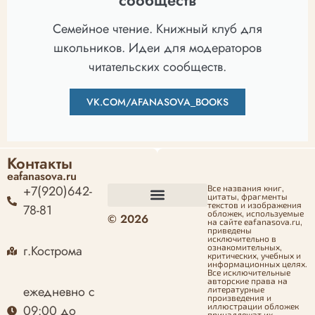
Семейное чтение. Книжный клуб для
школьников. Идеи для модераторов
читательских сообществ.
VK.COM/AFANASOVA_BOOKS
Контакты
eafanasova.ru
+7(920)642-
Все названия книг,
цитаты, фрагменты
текстов и изображения
78-81
обложек, используемые
© 2026
Оформление заказа
Политика конфиденциальности
Политика возврата денежных средств
Согласие на обработку персональных данных
на сайте eafanasova.ru,
приведены
исключительно в
г.Кострома
ознакомительных,
критических, учебных и
информационных целях.
Все исключительные
авторские права на
ежедневно с
литературные
произведения и
иллюстрации обложек
09:00 до
принадлежат их