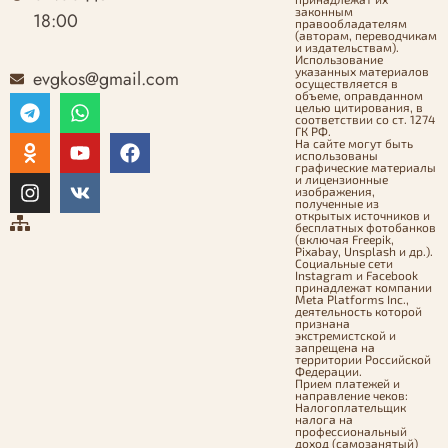
законным
18:00
правообладателям
(авторам, переводчикам
и издательствам).
Использование
указанных материалов
evgkos@gmail.com
осуществляется в
объеме, оправданном
целью цитирования, в
соответствии со ст. 1274
ГК РФ.
На сайте могут быть
использованы
графические материалы
и лицензионные
изображения,
полученные из
открытых источников и
бесплатных фотобанков
(включая Freepik,
Pixabay, Unsplash и др.).
Социальные сети
Instagram и Facebook
принадлежат компании
Meta Platforms Inc.,
деятельность которой
признана
экстремистской и
запрещена на
территории Российской
Федерации.
Прием платежей и
направление чеков:
Налогоплательщик
налога на
профессиональный
доход (самозанятый)