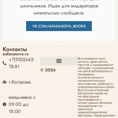
школьников. Идеи для модераторов
читательских сообществ.
VK.COM/AFANASOVA_BOOKS
Контакты
eafanasova.ru
+7(920)642-
Все названия книг,
цитаты, фрагменты
текстов и изображения
78-81
обложек, используемые
© 2026
Оформление заказа
Политика конфиденциальности
Политика возврата денежных средств
Согласие на обработку персональных данных
на сайте eafanasova.ru,
приведены
исключительно в
г.Кострома
ознакомительных,
критических, учебных и
информационных целях.
Все исключительные
авторские права на
ежедневно с
литературные
произведения и
иллюстрации обложек
09:00 до
принадлежат их
законным
18:00
правообладателям
(авторам, переводчикам