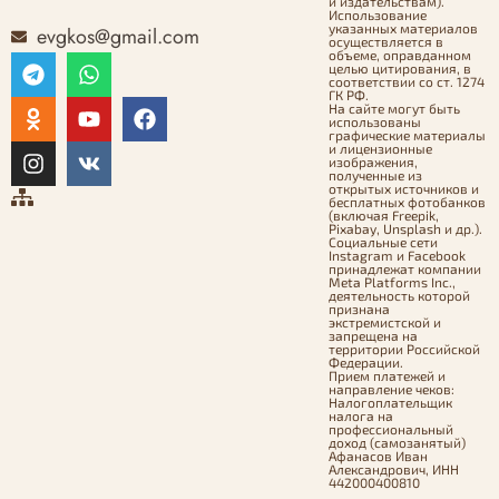
и издательствам).
Использование
указанных материалов
evgkos@gmail.com
осуществляется в
объеме, оправданном
целью цитирования, в
соответствии со ст. 1274
ГК РФ.
На сайте могут быть
использованы
графические материалы
и лицензионные
изображения,
полученные из
открытых источников и
бесплатных фотобанков
(включая Freepik,
Pixabay, Unsplash и др.).
Социальные сети
Instagram и Facebook
принадлежат компании
Meta Platforms Inc.,
деятельность которой
признана
экстремистской и
запрещена на
территории Российской
Федерации.
Прием платежей и
направление чеков:
Налогоплательщик
налога на
профессиональный
доход (самозанятый)
Афанасов Иван
Александрович, ИНН
442000400810