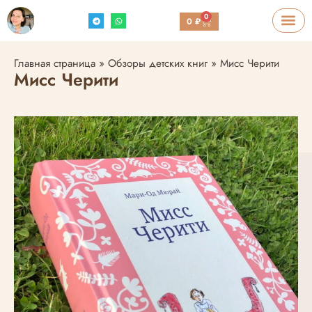
0
0
₽
Главная страница
»
Обзоры детских книг
»
Мисс Черити
Мисс Черити