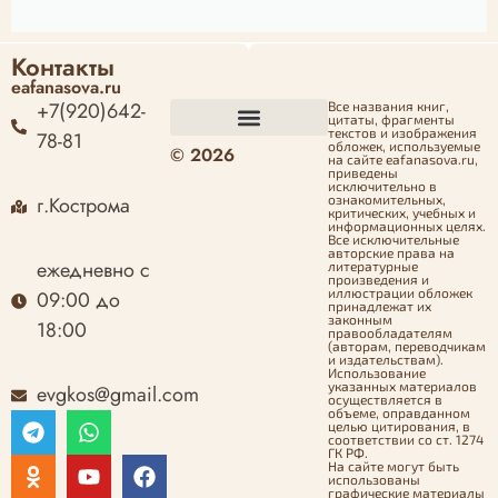
Контакты
eafanasova.ru
+7(920)642-
Все названия книг,
цитаты, фрагменты
текстов и изображения
78-81
обложек, используемые
© 2026
Оформление заказа
Политика конфиденциальности
Политика возврата денежных средств
Согласие на обработку персональных данных
на сайте eafanasova.ru,
приведены
исключительно в
г.Кострома
ознакомительных,
критических, учебных и
информационных целях.
Все исключительные
авторские права на
ежедневно с
литературные
произведения и
иллюстрации обложек
09:00 до
принадлежат их
законным
18:00
правообладателям
(авторам, переводчикам
и издательствам).
Использование
указанных материалов
evgkos@gmail.com
осуществляется в
объеме, оправданном
целью цитирования, в
соответствии со ст. 1274
ГК РФ.
На сайте могут быть
использованы
графические материалы