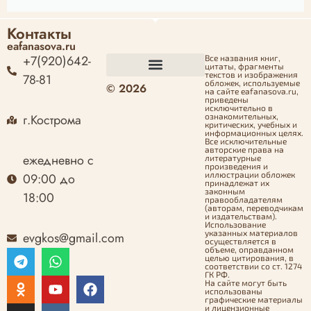
Контакты
eafanasova.ru
+7(920)642-
Все названия книг,
цитаты, фрагменты
текстов и изображения
78-81
обложек, используемые
© 2026
Оформление заказа
Политика конфиденциальности
Политика возврата денежных средств
Согласие на обработку персональных данных
на сайте eafanasova.ru,
приведены
исключительно в
г.Кострома
ознакомительных,
критических, учебных и
информационных целях.
Все исключительные
авторские права на
ежедневно с
литературные
произведения и
иллюстрации обложек
09:00 до
принадлежат их
законным
18:00
правообладателям
(авторам, переводчикам
и издательствам).
Использование
указанных материалов
evgkos@gmail.com
осуществляется в
объеме, оправданном
целью цитирования, в
соответствии со ст. 1274
ГК РФ.
На сайте могут быть
использованы
графические материалы
и лицензионные