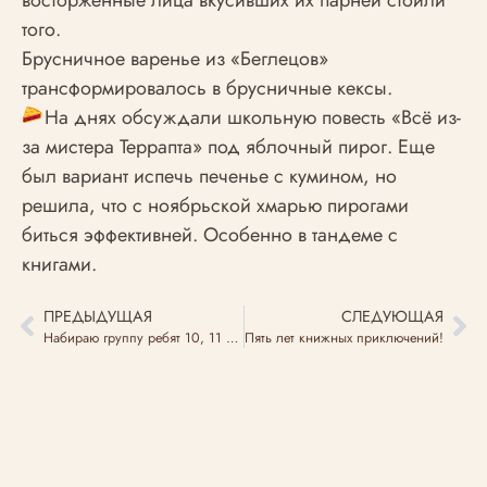
того.
Брусничное варенье из «Беглецов»
трансформировалось в брусничные кексы.
На днях обсуждали школьную повесть «Всё из-
за мистера Террапта» под яблочный пирог. Еще
был вариант испечь печенье с кумином, но
решила, что с ноябрьской хмарью пирогами
биться эффективней. Особенно в тандеме с
книгами.
ПРЕДЫДУЩАЯ
СЛЕДУЮЩАЯ
Набираю группу ребят 10, 11 и 12 лет для того, чтобы встречаться два раза в месяц по выходным для чтения и обсуждения короткой прозы современных российских авторов
Пять лет книжных приключений!