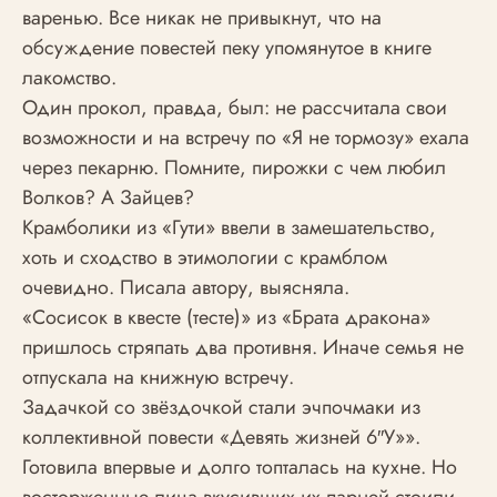
варенью. Все никак не привыкнут, что на
обсуждение повестей пеку упомянутое в книге
лакомство.
Один прокол, правда, был: не рассчитала свои
возможности и на встречу по «Я не тормозу» ехала
через пекарню. Помните, пирожки с чем любил
Волков? А Зайцев?
Крамболики из «Гути» ввели в замешательство,
хоть и сходство в этимологии с крамблом
очевидно. Писала автору, выясняла.
«Сосисок в квесте (тесте)» из «Брата дракона»
пришлось стряпать два противня. Иначе семья не
отпускала на книжную встречу.
Задачкой со звёздочкой стали эчпочмаки из
коллективной повести «Девять жизней 6″У»».
Готовила впервые и долго топталась на кухне. Но
восторженные лица вкусивших их парней стоили