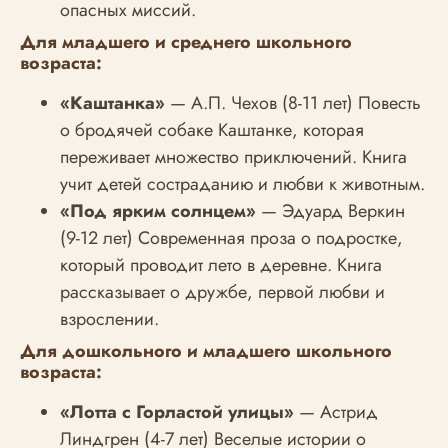
опасных миссий.
Для младшего и среднего школьного
возраста:
«Каштанка»
— А.П. Чехов (8-11 лет) Повесть
о бродячей собаке Каштанке, которая
переживает множество приключений. Книга
учит детей состраданию и любви к животным.
«Под ярким солнцем»
— Эдуард Веркин
(9-12 лет) Современная проза о подростке,
который проводит лето в деревне. Книга
рассказывает о дружбе, первой любви и
взрослении.
Для дошкольного и младшего школьного
возраста:
«Лотта с Горластой улицы»
— Астрид
Линдгрен (4-7 лет) Веселые истории о