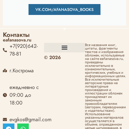
VK.COM/AFANASOVA_BOOKS
Контакты
eafanasova.ru
+7(920)642-
Все названия книг,
цитаты, фрагменты
текстов и изображения
78-81
обложек, используемые
© 2026
Оформление заказа
Политика конфиденциальности
Политика возврата денежных средств
Согласие на обработку персональных данных
на сайте eafanasova.ru,
приведены
исключительно в
г.Кострома
ознакомительных,
критических, учебных и
информационных целях.
Все исключительные
авторские права на
ежедневно с
литературные
произведения и
иллюстрации обложек
09:00 до
принадлежат их
законным
18:00
правообладателям
(авторам, переводчикам
и издательствам).
Использование
указанных материалов
evgkos@gmail.com
осуществляется в
объеме, оправданном
целью цитирования, в