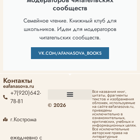
сообществ
Семейное чтение. Книжный клуб для
школьников. Идеи для модераторов
читательских сообществ.
VK.COM/AFANASOVA_BOOKS
Контакты
eafanasova.ru
+7(920)642-
Все названия книг,
цитаты, фрагменты
текстов и изображения
78-81
обложек, используемые
© 2026
Оформление заказа
Политика конфиденциальности
Политика возврата денежных средств
Согласие на обработку персональных данных
на сайте eafanasova.ru,
приведены
исключительно в
г.Кострома
ознакомительных,
критических, учебных и
информационных целях.
Все исключительные
авторские права на
ежедневно с
литературные
произведения и