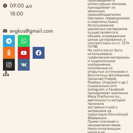
иллюстрации обложек
09:00 до
принадлежат их
законным
18:00
правообладателям
(авторам, переводчикам
и издательствам).
Использование
указанных материалов
evgkos@gmail.com
осуществляется в
объеме, оправданном
целью цитирования, в
соответствии со ст. 1274
ГК РФ.
На сайте могут быть
использованы
графические материалы
и лицензионные
изображения,
полученные из
открытых источников и
бесплатных фотобанков
(включая Freepik,
Pixabay, Unsplash и др.).
Социальные сети
Instagram и Facebook
принадлежат компании
Meta Platforms Inc.,
деятельность которой
признана
экстремистской и
запрещена на
территории Российской
Федерации.
Прием платежей и
направление чеков:
Налогоплательщик
налога на