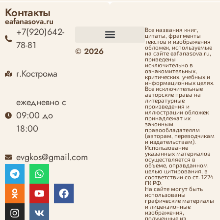
Контакты
eafanasova.ru
+7(920)642-
Все названия книг,
цитаты, фрагменты
текстов и изображения
78-81
обложек, используемые
© 2026
Оформление заказа
Политика конфиденциальности
Политика возврата денежных средств
Согласие на обработку персональных данных
на сайте eafanasova.ru,
приведены
исключительно в
г.Кострома
ознакомительных,
критических, учебных и
информационных целях.
Все исключительные
авторские права на
ежедневно с
литературные
произведения и
иллюстрации обложек
09:00 до
принадлежат их
законным
18:00
правообладателям
(авторам, переводчикам
и издательствам).
Использование
указанных материалов
evgkos@gmail.com
осуществляется в
объеме, оправданном
целью цитирования, в
соответствии со ст. 1274
ГК РФ.
На сайте могут быть
использованы
графические материалы
и лицензионные
изображения,
полученные из