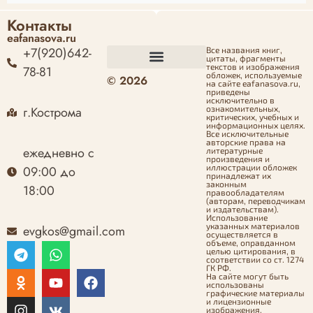
Контакты
eafanasova.ru
+7(920)642-
Все названия книг,
цитаты, фрагменты
текстов и изображения
78-81
обложек, используемые
© 2026
Оформление заказа
Политика конфиденциальности
Политика возврата денежных средств
Согласие на обработку персональных данных
на сайте eafanasova.ru,
приведены
исключительно в
г.Кострома
ознакомительных,
критических, учебных и
информационных целях.
Все исключительные
авторские права на
ежедневно с
литературные
произведения и
иллюстрации обложек
09:00 до
принадлежат их
законным
18:00
правообладателям
(авторам, переводчикам
и издательствам).
Использование
указанных материалов
evgkos@gmail.com
осуществляется в
объеме, оправданном
целью цитирования, в
соответствии со ст. 1274
ГК РФ.
На сайте могут быть
использованы
графические материалы
и лицензионные
изображения,