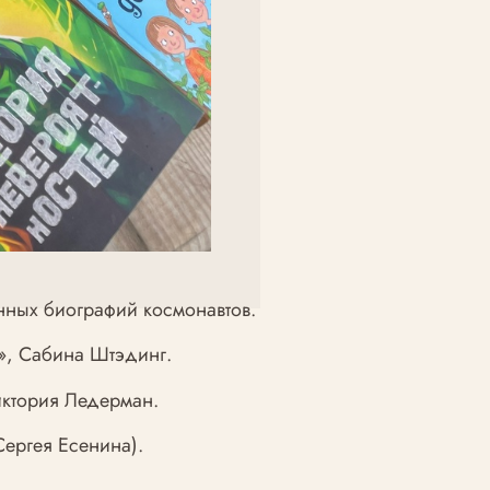
нных биографий космонавтов.
», Сабина Штэдинг.
иктория Ледерман.
ергея Есенина).