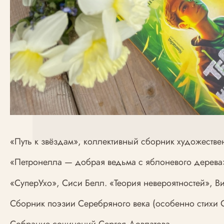
«Путь к звёздам», коллективный сборник художестве
«Петронелла — добрая ведьма с яблоневого дерева
«СуперУхо», Сиси Белл. «Теория невероятностей», В
Сборник поэзии Серебряного века (особенно стихи С