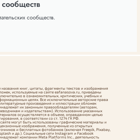
 сообществ
ательских сообществ.
е названия книг, цитаты, фрагменты текстов и изображения
ложек, используемые на сайте eafanasova.ru, приведены
ключительно в ознакомительных, критических, учебных и
формационных целях. Все исключительные авторские права
 литературные произведения и иллюстрации обложек
инадлежат их законным правообладателям (авторам,
реводчикам и издательствам). Использование указанных
териалов осуществляется в объеме, оправданном целью
тирования, в соответствии со ст. 1274 ГК РФ.
 сайте могут быть использованы графические материалы и
цензионные изображения, полученные из открытых
точников и бесплатных фотобанков (включая Freepik, Pixabay,
splash и др.). Социальные сети Instagram и Facebook
инадлежат компании Meta Platforms Inc., деятельность