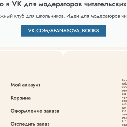
о в VK для модераторов читательских
ижный клуб для школьников. Идеи для модераторов чит
VK.COM/AFANASOVA_BOOKS
Вс
Мой аккаунт
об
ис
ин
на
Корзина
пр
пе
ма
ци
Оформление заказа
На
ли
ис
Un
Отследить заказ
пр